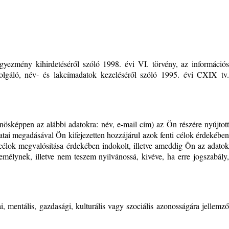
yezmény kihirdetéséről szóló 1998. évi VI. törvény, az információs
szolgáló, név- és lakcímadatok kezeléséről szóló 1995. évi CXIX tv.
ösképpen az alábbi adatokra: név, e-mail cím) az Ön részére nyújtott
atai megadásával Ön kifejezetten hozzájárul azok fenti célok érdekében
 célok megvalósítása érdekében indokolt, illetve ameddig Ön az adatok
élynek, illetve nem teszem nyilvánossá, kivéve, ha erre jogszabály,
ai, mentális, gazdasági, kulturális vagy szociális azonosságára jellemző