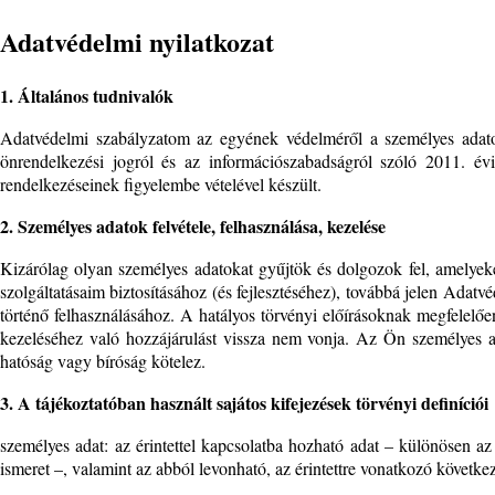
Adatvédelmi nyilatkozat
1. Általános tudnivalók
Adatvédelmi szabályzatom az egyének védelméről a személyes adatok
önrendelkezési jogról és az információszabadságról szóló 2011. évi
rendelkezéseinek figyelembe vételével készült.
2. Személyes adatok felvétele, felhasználása, kezelése
Kizárólag olyan személyes adatokat gyűjtök és dolgozok fel, amelyeke
szolgáltatásaim biztosításához (és fejlesztéséhez), továbbá jelen Ada
történő felhasználásához. A hatályos törvényi előírásoknak megfelelő
kezeléséhez való hozzájárulást vissza nem vonja. Az Ön személyes a
hatóság vagy bíróság kötelez.
3. A tájékoztatóban használt sajátos kifejezések törvényi definíciói
személyes adat: az érintettel kapcsolatba hozható adat – különösen az é
ismeret –, valamint az abból levonható, az érintettre vonatkozó következ