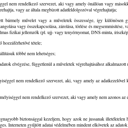
iséggel nem rendelkező szervezet, aki vagy amely önállóan vagy másokk
ehajtja, vagy az általa megbízott adatfeldolgozóval végrehajtatja;
ett bármely művelet vagy a műveletek összessége, így különösen gyűjt
ehangolása vagy összekapcsolása, zárolása, törlése és megsemmisítése, 
lmas fizikai jellemzők (pl. ujj- vagy tenyérnyomat, DNS-minta, íriszkép
 hozzáférhetővé tétele;
eállításuk többé nem lehetséges;
adatok elvégzése, függetlenül a műveletek végrehajtásához alkalmazott m
lyiséggel nem rendelkező szervezet, aki, vagy amely az adatkezelővel k
emélyiséggel nem rendelkező szervezet, aki vagy amely nem azonos az ér
 legnagyobb biztonsággal kezeljem, hogy azok ne jussanak illetéktele
ges. Interneten gyűjtött adatai védelmében mindent elkövetek az adatok