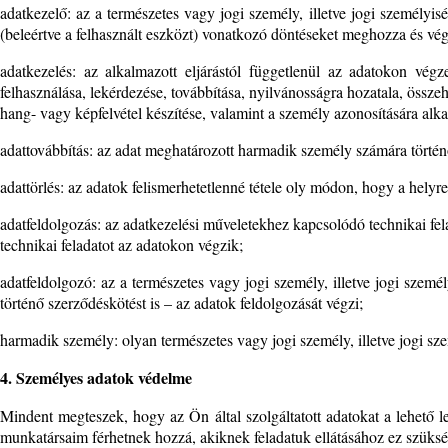
adatkezelő: az a természetes vagy jogi személy, illetve jogi személy
(beleértve a felhasznált eszközt) vonatkozó döntéseket meghozza és végr
adatkezelés: az alkalmazott eljárástól függetlenül az adatokon végz
felhasználása, lekérdezése, továbbítása, nyilvánosságra hozatala, össz
hang- vagy képfelvétel készítése, valamint a személy azonosítására alka
adattovábbítás: az adat meghatározott harmadik személy számára történő
adattörlés: az adatok felismerhetetlenné tétele oly módon, hogy a helyr
adatfeldolgozás: az adatkezelési műveletekhez kapcsolódó technikai fel
technikai feladatot az adatokon végzik;
adatfeldolgozó: az a természetes vagy jogi személy, illetve jogi szemé
történő szerződéskötést is – az adatok feldolgozását végzi;
harmadik személy: olyan természetes vagy jogi személy, illetve jogi sz
4. Személyes adatok védelme
Mindent megteszek, hogy az Ön által szolgáltatott adatokat a lehető
munkatársaim férhetnek hozzá, akiknek feladatuk ellátásához ez szüksé