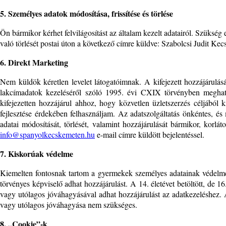
5. Személyes adatok módosítása, frissítése és törlése
Ön bármikor kérhet felvilágosítást az általam kezelt adatairól. Szükség
való törlését postai úton a következő címre küldve: Szabolcsi Judit Ke
6. Direkt Marketing
Nem küldök kéretlen levelet látogatóimnak. A kifejezett hozzájárulásá
lakcímadatok kezeléséről szóló 1995. évi CXIX törvényben meghatár
kifejezetten hozzájárul ahhoz, hogy közvetlen üzletszerzés céljából k
fejlesztése érdekében felhasználjam. Az adatszolgáltatás önkéntes, és m
adatai módosítását, törlését, valamint hozzájárulását bármikor, korlá
info@spanyolkecskemeten.hu
e-mail címre küldött bejelentéssel.
7. Kiskorúak védelme
Kiemelten fontosnak tartom a gyermekek személyes adatainak védelmét,
törvényes képviselő adhat hozzájárulást. A 14. életévet betöltött, de 
vagy utólagos jóváhagyásával adhat hozzájárulást az adatkezeléshez. A
vagy utólagos jóváhagyása nem szükséges.
8. „Cookie”-k