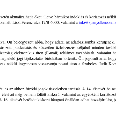
 esetén aktualizálhatja őket, illetve bármikor indoklás és korlátozás né
cskemét, Liszt Ferenc utca 17/B 6000, valamint a
info@spanyolkecskem
val Ön beleegyezett abba, hogy adatai az adatbázisomba kerüljenek, és
ozott piackutatás és közvetlen üzletszerzés céljából minden továb
izárólag elektronikus úton (E-mail) reklámot továbbítsak, valamint ho
egfelelő jogi tájékoztatás birtokában történik. Ön jogosult arra, hogy 
tozás nélkül ingyenesen visszavonja postai úton a Szabolcsi Judit Kec
 és az ahhoz fűződő jogok tiszteletben tartását. A 14. életévét be ne
16. életévét még be nem töltött kiskorú, valamint az egyébként korlátoz
 16. életévét betöltött kiskorú látogató önállóan adhat hozzájárulást,