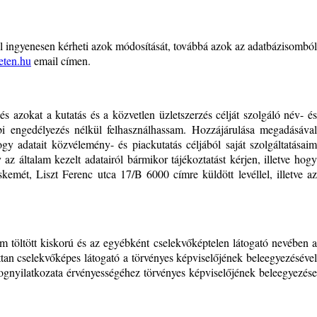
lkül ingyenesen kérheti azok módosítását, továbbá azok az adatbázisomból
eten.hu
email címen.
 azokat a kutatás és a közvetlen üzletszerzés célját szolgáló név- és
bi engedélyezés nélkül felhasználhassam. Hozzájárulása megadásával
gy adatait közvélemény- és piackutatás céljából saját szolgáltatásaim
az általam kezelt adatairól bármikor tájékoztatást kérjen, illetve hogy
skemét, Liszt Ferenc utca 17/B 6000 címre küldött levéllel, illetve az
m töltött kiskorú és az egyébként cselekvőképtelen látogató nevében a
ottan cselekvőképes látogató a törvényes képviselőjének beleegyezésével
 jognyilatkozata érvényességéhez törvényes képviselőjének beleegyezése