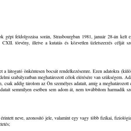
 gépi feldolgozása során, Strasbourgban 1981, január 28-án kelt eg
 CXII. törvény, illetve a kutatás és közvetlen üzletszerzés célját 
t a látogató önkéntesen bocsát rendelkezésemre. Ezen adatokra (külön
tvédelmi szabályzatban meghatározott célok elérésére van szükségem. Ad
en, csak addig tárolom az Ön személyes adatait, amíg a meghatározott
datait semmilyen esetben sem adom át, nem továbbítom harmadik szem
rintett neve, azonosító jele, valamint egy vagy több fizikai, fiziológi
tetés;