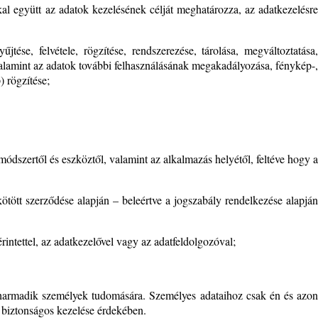
al együtt az adatok kezelésének célját meghatározza, az adatkezelésre
ése, felvétele, rögzítése, rendszerezése, tárolása, megváltoztatása,
valamint az adatok további felhasználásának megakadályozása, fénykép-,
) rögzítése;
ódszertől és eszköztől, valamint az alkalmazás helyétől, feltéve hogy a
ötött szerződése alapján – beleértve a jogszabály rendelkezése alapján
intettel, az adatkezelővel vagy az adatfeldolgozóval;
n harmadik személyek tudomására. Személyes adataihoz csak én és azon
 biztonságos kezelése érdekében.