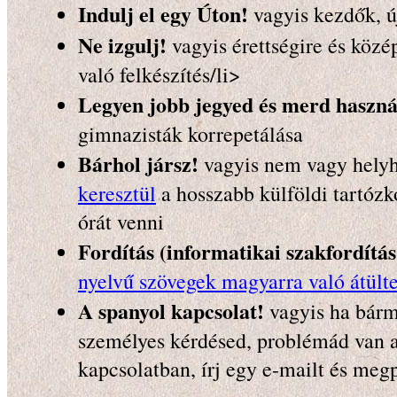
Indulj el egy Úton!
vagyis kezdők, ú
Ne izgulj!
vagyis érettségire és közé
való felkészítés/li>
Legyen jobb jegyed és merd használ
gimnazisták korrepetálása
Bárhol jársz!
vagyis nem vagy helyh
keresztül
a hosszabb külföldi tartózko
órát venni
Fordítás (informatikai szakfordítás 
nyelvű szövegek magyarra való átülte
A spanyol kapcsolat!
vagyis ha bárm
személyes kérdésed, problémád van a
kapcsolatban, írj egy e-mailt és meg