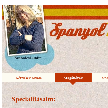
Kérdések oldala
Magánórák
Spa
Specialitásaim: